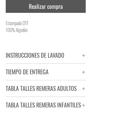
Realizar compra
Estampado DTF
100% Algodón
INSTRUCCIONES DE LAVADO
NO PLANCHAR ESTAMPADO
TIEMPO DE ENTREGA
NO UTILIZAR SECADORA
Tiempo estimado de entrega de 72 a 96 hs.
TABLA TALLES REMERAS ADULTOS
Producto bajo demanda.
TABLA TALLES REMERAS INFANTILES
TALLE
ANCHO
LARGO
S
44
71
TALLE
ANCHO
LARGO