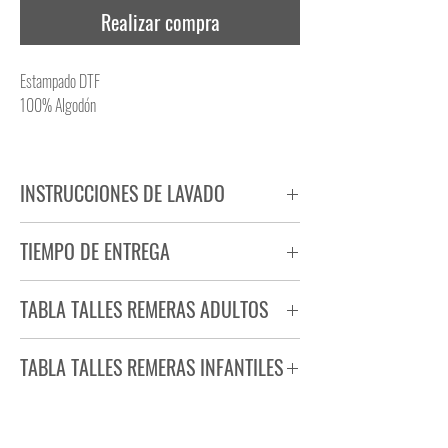
Realizar compra
Estampado DTF
100% Algodón
INSTRUCCIONES DE LAVADO
NO PLANCHAR ESTAMPADO
TIEMPO DE ENTREGA
NO UTILIZAR SECADORA
Tiempo estimado de entrega de 72 a 96 hs.
TABLA TALLES REMERAS ADULTOS
Producto bajo demanda.
TABLA TALLES REMERAS INFANTILES
TALLE
ANCHO
LARGO
S
44
71
TALLE
ANCHO
LARGO