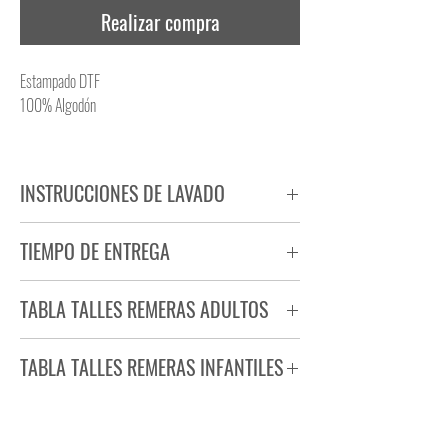
Realizar compra
Estampado DTF
100% Algodón
INSTRUCCIONES DE LAVADO
NO PLANCHAR ESTAMPADO
TIEMPO DE ENTREGA
NO UTILIZAR SECADORA
Tiempo estimado de entrega de 72 a 96 hs.
TABLA TALLES REMERAS ADULTOS
Producto bajo demanda.
TABLA TALLES REMERAS INFANTILES
TALLE
ANCHO
LARGO
S
44
71
TALLE
ANCHO
LARGO