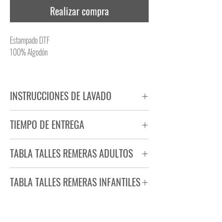
Realizar compra
Estampado DTF
100% Algodón
INSTRUCCIONES DE LAVADO
NO PLANCHAR ESTAMPADO
TIEMPO DE ENTREGA
NO UTILIZAR SECADORA
Tiempo estimado de entrega de 72 a 96 hs.
TABLA TALLES REMERAS ADULTOS
Producto bajo demanda.
TABLA TALLES REMERAS INFANTILES
TALLE
ANCHO
LARGO
S
44
71
TALLE
ANCHO
LARGO