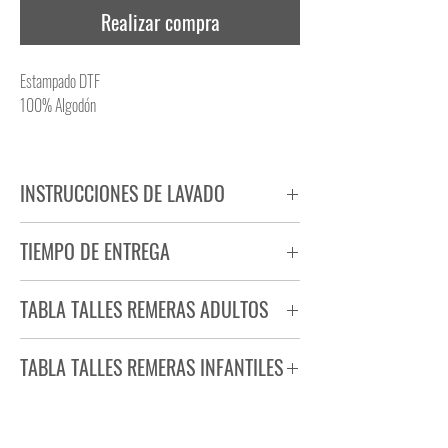
Realizar compra
Estampado DTF
100% Algodón
INSTRUCCIONES DE LAVADO
NO PLANCHAR ESTAMPADO
TIEMPO DE ENTREGA
NO UTILIZAR SECADORA
Tiempo estimado de entrega de 72 a 96 hs.
TABLA TALLES REMERAS ADULTOS
Producto bajo demanda.
TABLA TALLES REMERAS INFANTILES
TALLE
ANCHO
LARGO
S
44
71
TALLE
ANCHO
LARGO