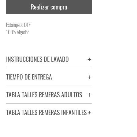
Realizar compra
Estampado DTF
100% Algodón
INSTRUCCIONES DE LAVADO
NO PLANCHAR ESTAMPADO
TIEMPO DE ENTREGA
NO UTILIZAR SECADORA
Tiempo estimado de entrega de 72 a 96 hs.
TABLA TALLES REMERAS ADULTOS
Producto bajo demanda.
TABLA TALLES REMERAS INFANTILES
TALLE
ANCHO
LARGO
S
44
71
TALLE
ANCHO
LARGO