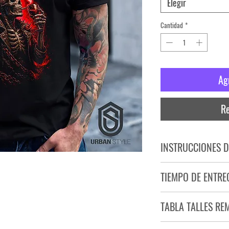
Elegir
Cantidad
*
Ag
Re
INSTRUCCIONES D
NO PLANCHAR ESTAM
TIEMPO DE ENTRE
NO UTILIZAR SECADO
Tiempo estimado de entr
TABLA TALLES RE
Producto bajo demand