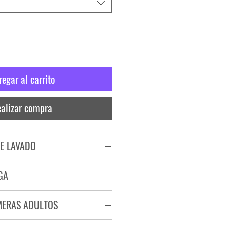
regar al carrito
alizar compra
E LAVADO
PADO
GA
RA
ega de 72 a 96 hs.
MERAS ADULTOS
a.