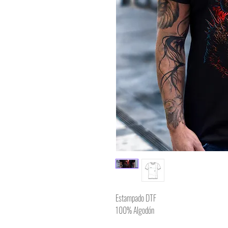
Estampado DTF
100% Algodón