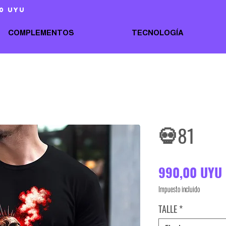
0 uyu
COMPLEMENTOS
TECNOLOGÍA
💀81
990,00 UYU
Impuesto incluido
TALLE
*