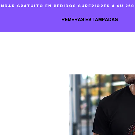
ándar gratuito en pedidos superiores a $U 250
REMERAS ESTAMPADAS