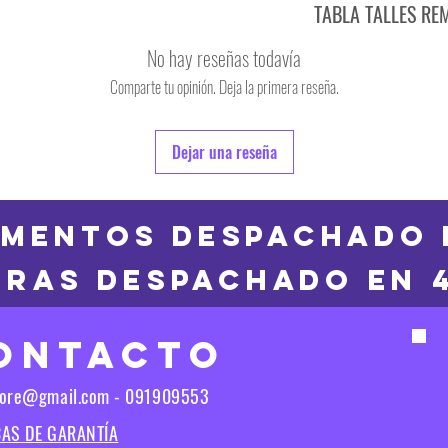
TABLA TALLES RE
TALLE
No hay reseñas todavía
S
Comparte tu opinión. Deja la primera reseña.
TALLE
M
6
Dejar una reseña
L
8
XL
10
MENTOS DESPACHADO 
2XL
RAS DESPACHADO en 
12
3XL
14
ONTACTO
16
Las medidas puedes t
tore@gmail.com - 091909553
Las medidas pueden t
CAS DE GARANTÍA