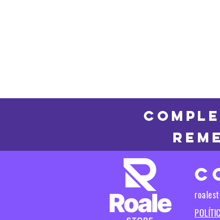
COMPLE
REME
C
roales
POLÍTI