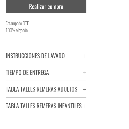
Realizar compra
Estampado DTF
100% Algodón
INSTRUCCIONES DE LAVADO
NO PLANCHAR ESTAMPADO
TIEMPO DE ENTREGA
NO UTILIZAR SECADORA
Tiempo estimado de entrega de 72 a 96 hs.
TABLA TALLES REMERAS ADULTOS
Producto bajo demanda.
TABLA TALLES REMERAS INFANTILES
TALLE
ANCHO
LARGO
S
44
71
TALLE
ANCHO
LARGO