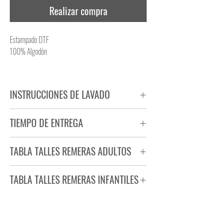
Realizar compra
Estampado DTF
100% Algodón
INSTRUCCIONES DE LAVADO
NO PLANCHAR ESTAMPADO
TIEMPO DE ENTREGA
NO UTILIZAR SECADORA
Tiempo estimado de entrega de 72 a 96 hs.
TABLA TALLES REMERAS ADULTOS
Producto bajo demanda.
TABLA TALLES REMERAS INFANTILES
TALLE
ANCHO
LARGO
S
44
71
TALLE
ANCHO
LARGO