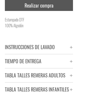
Realizar compra
Estampado DTF
100% Algodón
INSTRUCCIONES DE LAVADO
NO PLANCHAR ESTAMPADO
TIEMPO DE ENTREGA
NO UTILIZAR SECADORA
Tiempo estimado de entrega de 72 a 96 hs.
TABLA TALLES REMERAS ADULTOS
Producto bajo demanda.
TABLA TALLES REMERAS INFANTILES
TALLE
ANCHO
LARGO
S
44
71
TALLE
ANCHO
LARGO