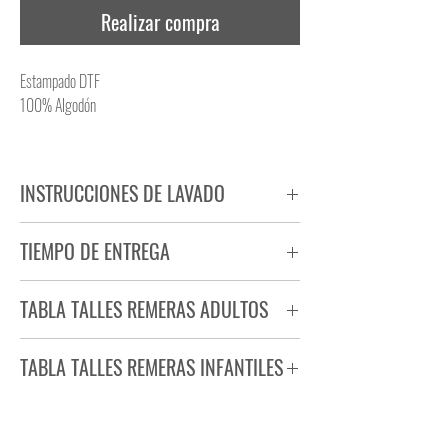
Realizar compra
Estampado DTF
100% Algodón
INSTRUCCIONES DE LAVADO
NO PLANCHAR ESTAMPADO
TIEMPO DE ENTREGA
NO UTILIZAR SECADORA
Tiempo estimado de entrega de 72 a 96 hs.
TABLA TALLES REMERAS ADULTOS
Producto bajo demanda.
TABLA TALLES REMERAS INFANTILES
TALLE
ANCHO
LARGO
S
44
71
TALLE
ANCHO
LARGO