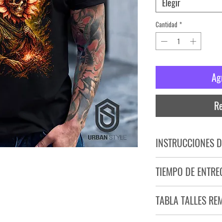
Elegir
Cantidad
*
Ag
Re
INSTRUCCIONES D
NO PLANCHAR ESTAM
TIEMPO DE ENTRE
NO UTILIZAR SECADO
Tiempo estimado de entr
TABLA TALLES RE
Producto bajo demand