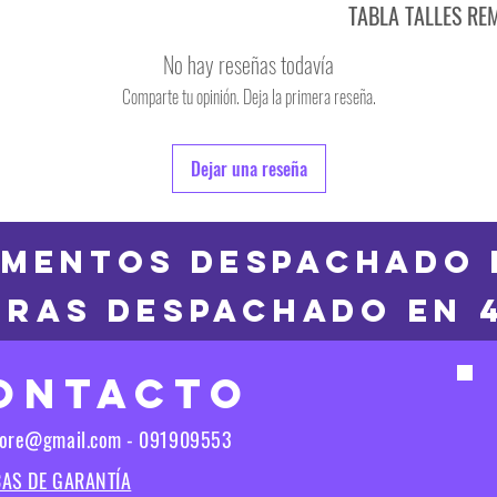
TABLA TALLES RE
TALLE
No hay reseñas todavía
S
Comparte tu opinión. Deja la primera reseña.
TALLE
M
6
Dejar una reseña
L
8
XL
10
MENTOS DESPACHADO 
2XL
RAS DESPACHADO en 
12
3XL
14
ONTACTO
16
Las medidas puedes t
tore@gmail.com - 091909553
Las medidas pueden t
CAS DE GARANTÍA