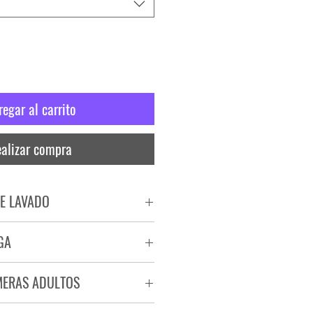
regar al carrito
alizar compra
E LAVADO
PADO
GA
RA
ega de 72 a 96 hs.
MERAS ADULTOS
a.