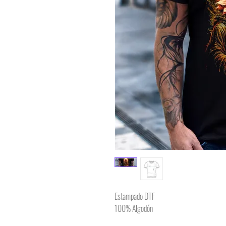
Estampado DTF
100% Algodón