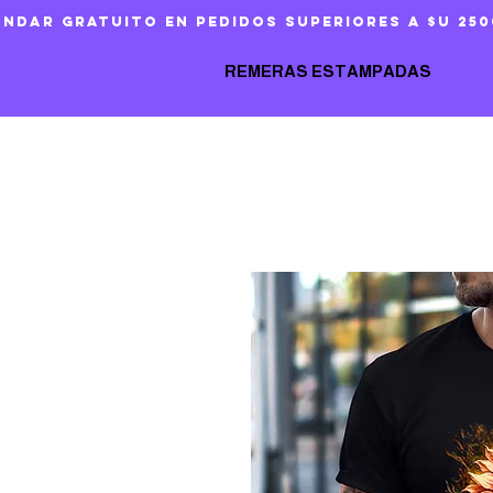
ándar gratuito en pedidos superiores a $U 250
REMERAS ESTAMPADAS