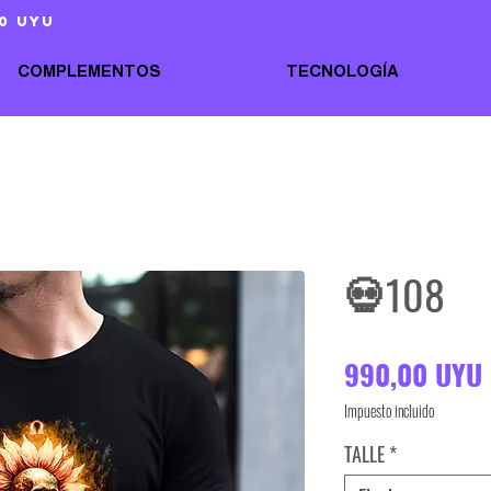
0 uyu
COMPLEMENTOS
TECNOLOGÍA
💀108
990,00 UYU
Impuesto incluido
TALLE
*