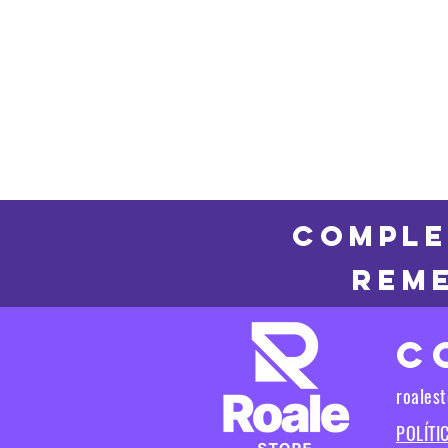
COMPLE
REME
C
roales
POLÍTI