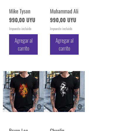
Mike Tyson
Muhammad Ali
Precio
Precio
990,00 UYU
990,00 UYU
Impuesto incluido
Impuesto incluido
Agregar al
Agregar al
carrito
carrito
Bruce Lee
Chaplin