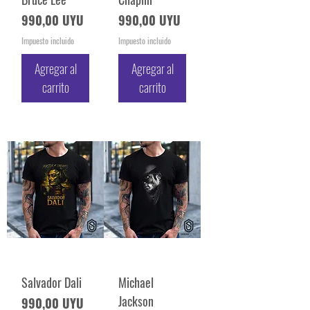
Precio
Precio
990,00 UYU
990,00 UYU
Impuesto incluido
Impuesto incluido
Agregar al
Agregar al
carrito
carrito
Salvador Dali
Michael
Jackson
Precio
990,00 UYU