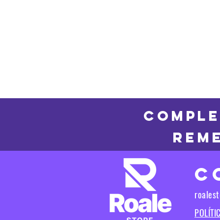
COMPLE
REME
C
roales
POLÍTI