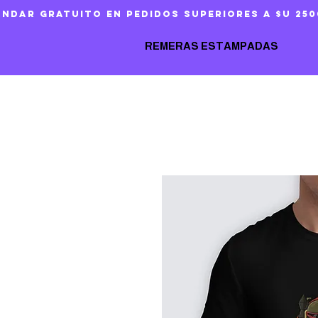
ándar gratuito en pedidos superiores a $U 250
REMERAS ESTAMPADAS