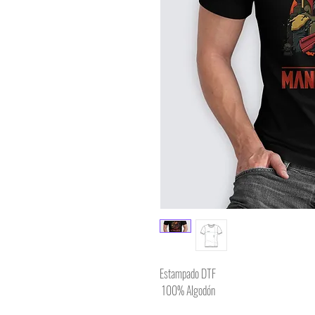
Estampado DTF
100% Algodón