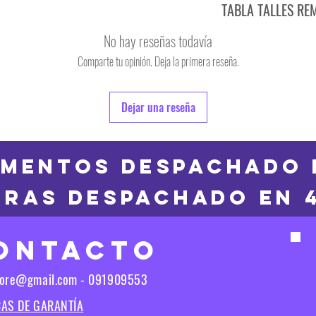
TABLA TALLES RE
TALLE
No hay reseñas todavía
S
Comparte tu opinión. Deja la primera reseña.
TALLE
M
6
Dejar una reseña
L
8
XL
10
MENTOS DESPACHADO 
2XL
RAS DESPACHADO en 
12
3XL
14
ONTACTO
16
Las medidas puedes t
tore@gmail.com - 091909553
Las medidas pueden t
CAS DE GARANTÍA