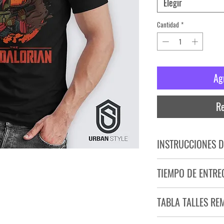
Elegir
Cantidad
*
Ag
Re
INSTRUCCIONES D
NO PLANCHAR ESTAM
TIEMPO DE ENTRE
NO UTILIZAR SECADO
Tiempo estimado de entr
TABLA TALLES RE
Producto bajo demand