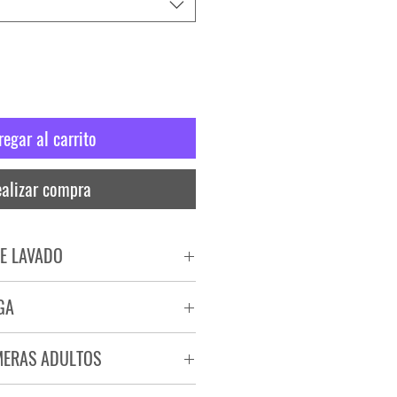
regar al carrito
alizar compra
E LAVADO
PADO
GA
RA
ega de 72 a 96 hs.
MERAS ADULTOS
a.