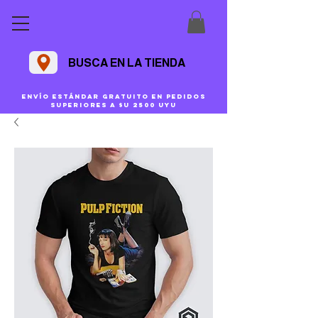
BUSCA EN LA TIENDA
Envío estándar gratuito en pedidos
superiores a $U 2500 uyu