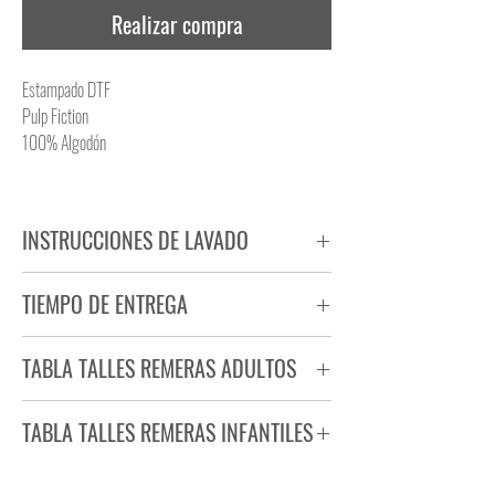
Realizar compra
Estampado DTF
Pulp Fiction
100% Algodón
INSTRUCCIONES DE LAVADO
NO PLANCHAR ESTAMPADO
TIEMPO DE ENTREGA
NO UTILIZAR SECADORA
Tiempo estimado de entrega de 72 a 96 hs.
TABLA TALLES REMERAS ADULTOS
Producto bajo demanda.
TABLA TALLES REMERAS INFANTILES
TALLE
ANCHO
LARGO