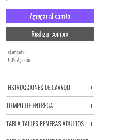
Agregar al carrito
Realizar compra
Estampado DTF
100% Algodón
INSTRUCCIONES DE LAVADO
NO PLANCHAR ESTAMPADO
TIEMPO DE ENTREGA
NO UTILIZAR SECADORA
Tiempo estimado de entrega de 72 a 96 hs.
TABLA TALLES REMERAS ADULTOS
Producto bajo demanda.