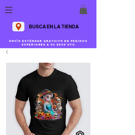
BUSCA EN LA TIENDA
Envío estándar gratuito en pedidos
superiores a $U 2500 uyu