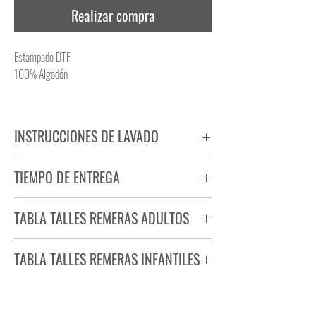
Realizar compra
Estampado DTF
100% Algodón
INSTRUCCIONES DE LAVADO
NO PLANCHAR ESTAMPADO
TIEMPO DE ENTREGA
NO UTILIZAR SECADORA
Tiempo estimado de entrega de 72 a 96 hs.
TABLA TALLES REMERAS ADULTOS
Producto bajo demanda.
TABLA TALLES REMERAS INFANTILES
TALLE
ANCHO
LARGO
S
44
71
TALLE
ANCHO
LARGO