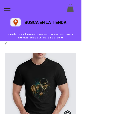
BUSCA EN LA TIENDA
Envío estándar gratuito en pedidos
superiores a $U 2500 uyu