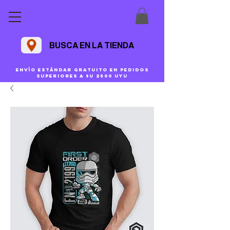
BUSCA EN LA TIENDA
Envío estándar gratuito en pedidos
superiores a $U 2500 uyu