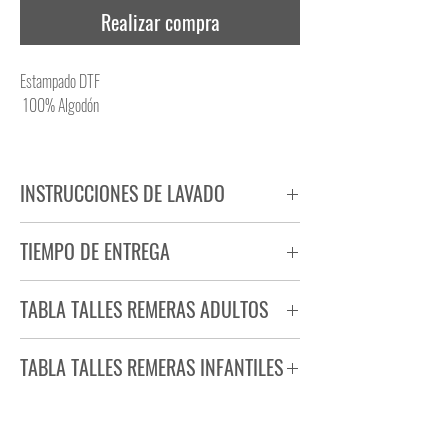
Realizar compra
Estampado DTF
100% Algodón
INSTRUCCIONES DE LAVADO
NO PLANCHAR ESTAMPADO
TIEMPO DE ENTREGA
NO UTILIZAR SECADORA
Tiempo estimado de entrega de 72 a 96 hs.
TABLA TALLES REMERAS ADULTOS
Producto bajo demanda.
TABLA TALLES REMERAS INFANTILES
TALLE
ANCHO
LARGO
S
44
71
TALLE
ANCHO
LARGO