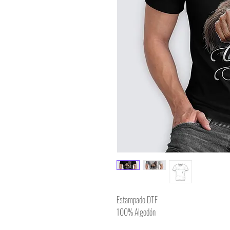
Estampado DTF
100% Algodón