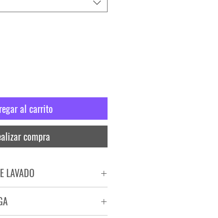
regar al carrito
alizar compra
E LAVADO
PADO
GA
RA