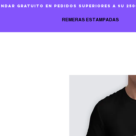
ándar gratuito en pedidos superiores a $U 250
REMERAS ESTAMPADAS