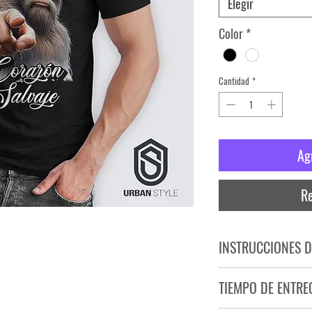
Elegir
Color
*
Cantidad
*
Ag
Re
INSTRUCCIONES D
NO PLANCHAR ESTAM
TIEMPO DE ENTRE
NO UTILIZAR SECADO