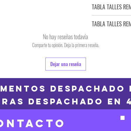
Tiempo estimado de entr
TABLA TALLES RE
Producto bajo demand
TABLA TALLES RE
TALLE
No hay reseñas todavía
S
Comparte tu opinión. Deja la primera reseña.
TALLE
M
6
Dejar una reseña
L
8
XL
10
MENTOS DESPACHADO 
2XL
RAS DESPACHADO en 
12
3XL
14
ONTACTO
16
Las medidas puedes t