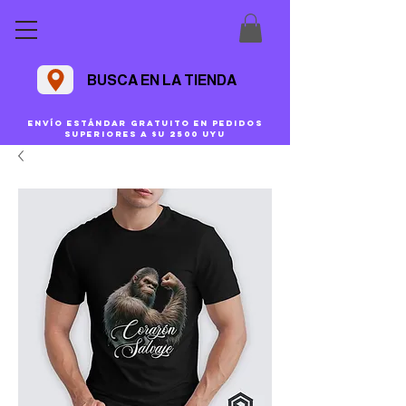
BUSCA EN LA TIENDA
Envío estándar gratuito en pedidos
superiores a $U 2500 uyu