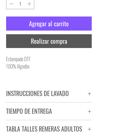
Agregar al carrito
Realizar compra
Estampado DTF
100% Algodón
INSTRUCCIONES DE LAVADO
NO PLANCHAR ESTAMPADO
TIEMPO DE ENTREGA
NO UTILIZAR SECADORA
Tiempo estimado de entrega de 72 a 96 hs.
TABLA TALLES REMERAS ADULTOS
Producto bajo demanda.