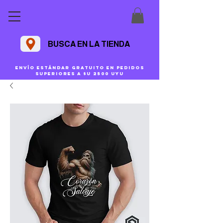
BUSCA EN LA TIENDA
Envío estándar gratuito en pedidos
superiores a $U 2500 uyu