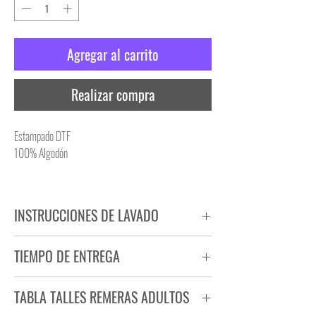
Agregar al carrito
Realizar compra
Estampado DTF
100% Algodón
INSTRUCCIONES DE LAVADO
NO PLANCHAR ESTAMPADO
TIEMPO DE ENTREGA
NO UTILIZAR SECADORA
Tiempo estimado de entrega de 72 a 96 hs.
TABLA TALLES REMERAS ADULTOS
Producto bajo demanda.