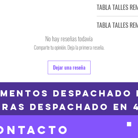
Tiempo estimado de entr
TABLA TALLES RE
Producto bajo demand
TABLA TALLES RE
TALLE
No hay reseñas todavía
S
Comparte tu opinión. Deja la primera reseña.
TALLE
M
6
Dejar una reseña
L
8
XL
10
MENTOS DESPACHADO 
2XL
RAS DESPACHADO en 
12
3XL
14
ONTACTO
16
Las medidas puedes t