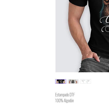
Estampado DTF
100% Algodón