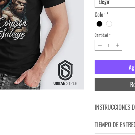
Elegir
Color
*
Cantidad
*
Ag
Re
INSTRUCCIONES D
NO PLANCHAR ESTAM
TIEMPO DE ENTRE
NO UTILIZAR SECADO