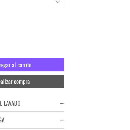
regar al carrito
alizar compra
E LAVADO
PADO
GA
RA