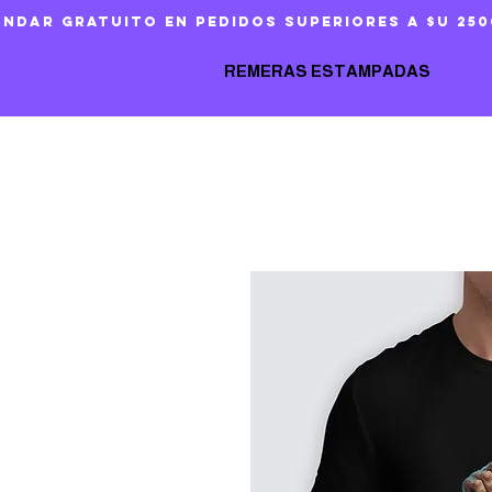
ándar gratuito en pedidos superiores a $U 250
REMERAS ESTAMPADAS