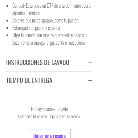
Calidad: Estampas en DTF de alta definición sobre
algodón premium.
Colores que no se apagan, como tu pasión.
Estampado en pecho y espalda
Elige la prenda que mas te guste entre canguro,
buzo, remara manga larga, corta o musculosa.
INSTRUCCIONES DE LAVADO
NO PLANCHAR ESTAMPADO
TIEMPO DE ENTREGA
NO UTILIZAR SECADORA
Tiempo estimado de entrega de 48 a 72 hs.
Producto bajo demanda.
No hay reseñas todavía
Comparte tu opinión. Deja la primera reseña.
Dejar una reseña