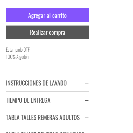
Agregar al carrito
Realizar compra
Estampado DTF
100% Algodón
INSTRUCCIONES DE LAVADO
NO PLANCHAR ESTAMPADO
TIEMPO DE ENTREGA
NO UTILIZAR SECADORA
Tiempo estimado de entrega de 72 a 96 hs.
TABLA TALLES REMERAS ADULTOS
Producto bajo demanda.