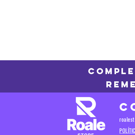
COMPLE
REME
C
roales
POLÍTI