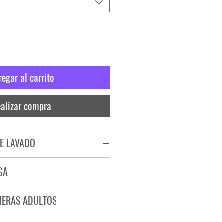
regar al carrito
alizar compra
E LAVADO
PADO
GA
RA
ega de 72 a 96 hs.
MERAS ADULTOS
a.