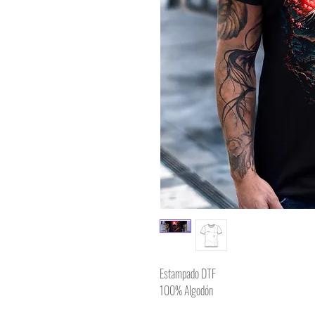
Estampado DTF
100% Algodón