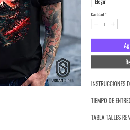
Elegir
Cantidad
*
Ag
Re
INSTRUCCIONES D
NO PLANCHAR ESTAM
TIEMPO DE ENTRE
NO UTILIZAR SECADO
Tiempo estimado de entr
TABLA TALLES RE
Producto bajo demand