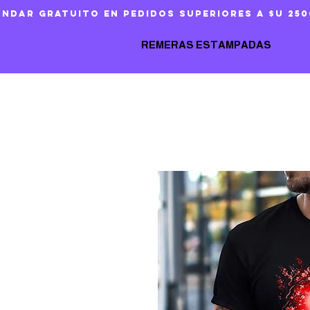
ándar gratuito en pedidos superiores a $U 250
REMERAS ESTAMPADAS