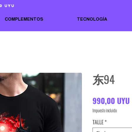
0 uyu
COMPLEMENTOS
TECNOLOGÍA
东94
990,00 UYU
Impuesto incluido
TALLE
*