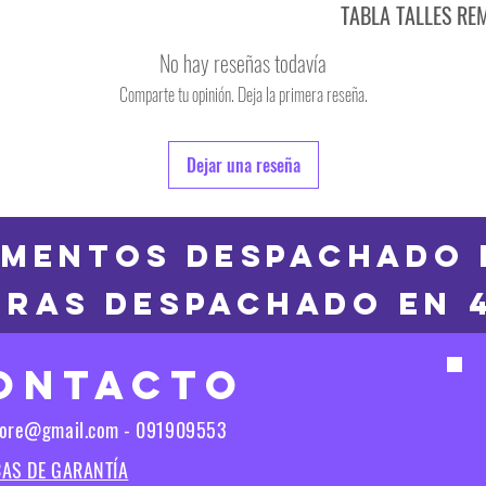
TABLA TALLES RE
TALLE
No hay reseñas todavía
S
Comparte tu opinión. Deja la primera reseña.
TALLE
M
6
Dejar una reseña
L
8
XL
10
MENTOS DESPACHADO 
2XL
RAS DESPACHADO en 
12
3XL
14
ONTACTO
16
Las medidas puedes t
tore@gmail.com - 091909553
Las medidas pueden t
CAS DE GARANTÍA