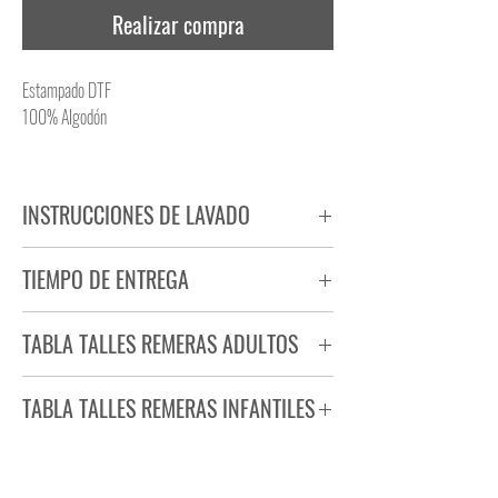
Realizar compra
Estampado DTF
100% Algodón
INSTRUCCIONES DE LAVADO
NO PLANCHAR ESTAMPADO
TIEMPO DE ENTREGA
NO UTILIZAR SECADORA
Tiempo estimado de entrega de 72 a 96 hs.
TABLA TALLES REMERAS ADULTOS
Producto bajo demanda.
TABLA TALLES REMERAS INFANTILES
TALLE
ANCHO
LARGO
S
44
71
TALLE
ANCHO
LARGO