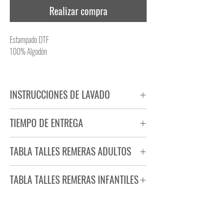
Realizar compra
Estampado DTF
100% Algodón
INSTRUCCIONES DE LAVADO
NO PLANCHAR ESTAMPADO
TIEMPO DE ENTREGA
NO UTILIZAR SECADORA
Tiempo estimado de entrega de 72 a 96 hs.
TABLA TALLES REMERAS ADULTOS
Producto bajo demanda.
TABLA TALLES REMERAS INFANTILES
TALLE
ANCHO
LARGO
S
44
71
TALLE
ANCHO
LARGO