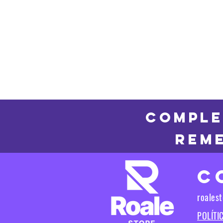
COMPLE
REME
C
roales
POLÍTI