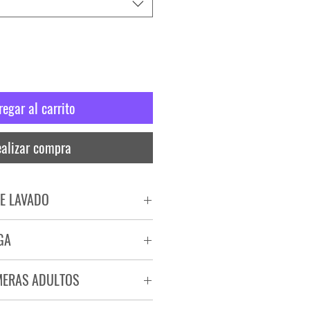
regar al carrito
alizar compra
E LAVADO
PADO
GA
RA
ega de 72 a 96 hs.
MERAS ADULTOS
a.