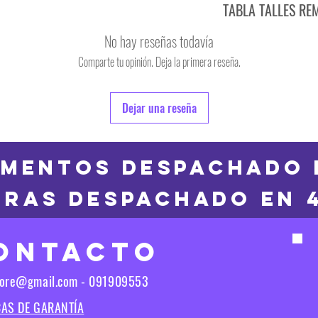
TABLA TALLES RE
TALLE
No hay reseñas todavía
S
Comparte tu opinión. Deja la primera reseña.
TALLE
M
6
Dejar una reseña
L
8
XL
10
MENTOS DESPACHADO 
2XL
RAS DESPACHADO en 
12
3XL
14
ONTACTO
16
Las medidas puedes t
tore@gmail.com - 091909553
Las medidas pueden t
CAS DE GARANTÍA