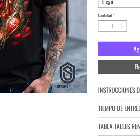
Elegir
Cantidad
*
Ag
Re
INSTRUCCIONES D
NO PLANCHAR ESTAM
TIEMPO DE ENTRE
NO UTILIZAR SECADO
Tiempo estimado de entr
TABLA TALLES RE
Producto bajo demand