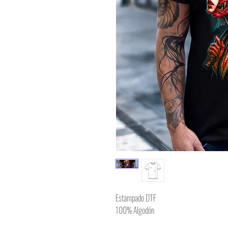
Estampado DTF
100% Algodón