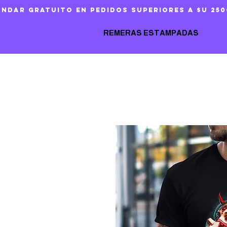
ándar gratuito en pedidos superiores a $U 250
REMERAS ESTAMPADAS