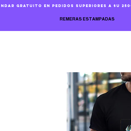
ándar gratuito en pedidos superiores a $U 250
REMERAS ESTAMPADAS