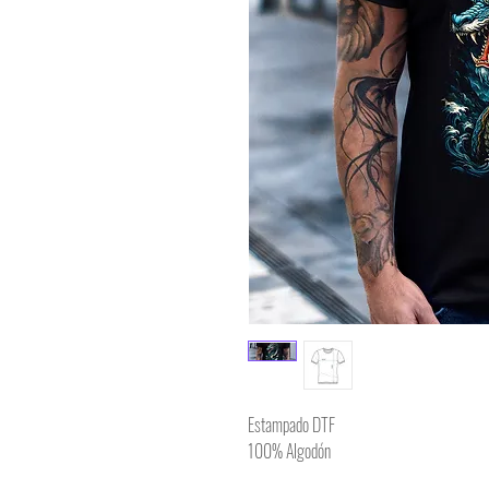
Estampado DTF
100% Algodón