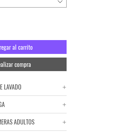
regar al carrito
alizar compra
E LAVADO
PADO
GA
RA
ega de 72 a 96 hs.
MERAS ADULTOS
a.