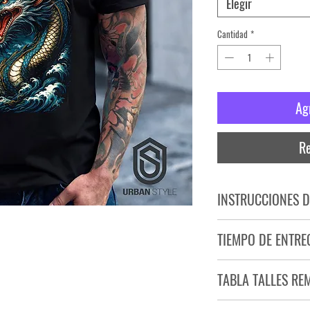
Elegir
Cantidad
*
Ag
Re
INSTRUCCIONES D
NO PLANCHAR ESTAM
TIEMPO DE ENTRE
NO UTILIZAR SECADO
Tiempo estimado de entr
TABLA TALLES RE
Producto bajo demand