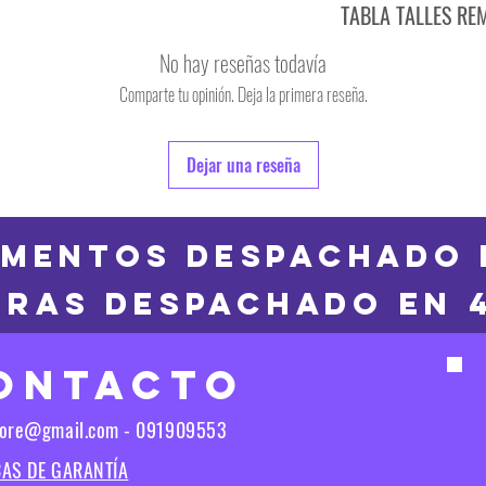
TABLA TALLES RE
TALLE
No hay reseñas todavía
S
Comparte tu opinión. Deja la primera reseña.
TALLE
M
6
Dejar una reseña
L
8
XL
10
MENTOS DESPACHADO 
2XL
RAS DESPACHADO en 
12
3XL
14
ONTACTO
16
Las medidas puedes t
tore@gmail.com - 091909553
Las medidas pueden t
CAS DE GARANTÍA