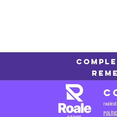
COMPLE
REME
C
roales
POLÍTI