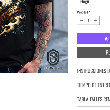
Elegir
Cantidad
*
Ag
Re
INSTRUCCIONES D
NO PLANCHAR ESTAM
TIEMPO DE ENTRE
NO UTILIZAR SECADO
Tiempo estimado de entr
TABLA TALLES RE
Producto bajo demand