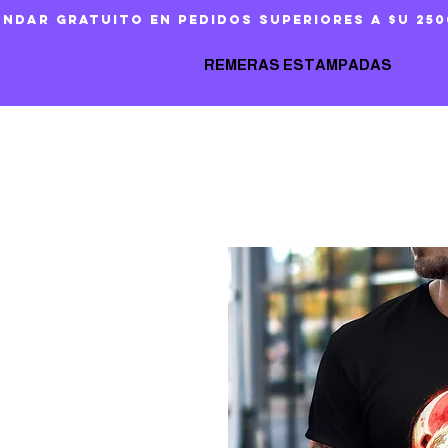
ándar gratuito en pedidos superiores a $U 250
REMERAS ESTAMPADAS