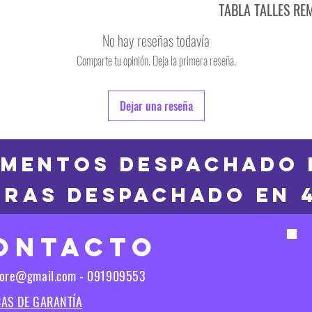
TABLA TALLES RE
TALLE
No hay reseñas todavía
S
Comparte tu opinión. Deja la primera reseña.
TALLE
M
6
Dejar una reseña
L
8
XL
10
MENTOS DESPACHADO 
2XL
RAS DESPACHADO en 
12
3XL
14
ONTACTO
16
Las medidas puedes t
tore@gmail.com - 091909553
Las medidas pueden t
CAS DE GARANTÍA