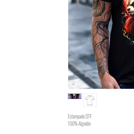
Estampado DTF
100% Algodón