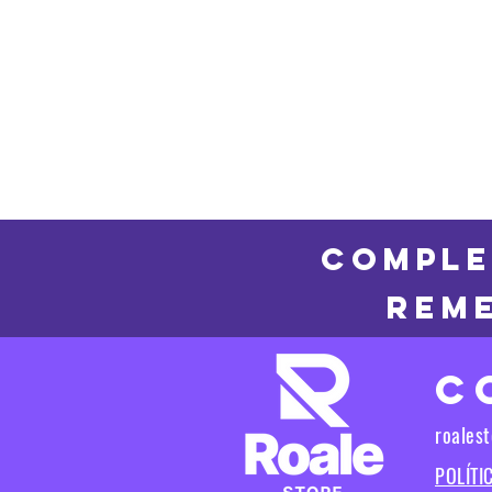
COMPLE
REME
C
roales
POLÍTI