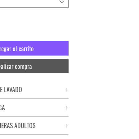
regar al carrito
alizar compra
E LAVADO
PADO
GA
RA
ega de 72 a 96 hs.
MERAS ADULTOS
a.