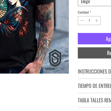
Elegir
Cantidad
*
Ag
Re
INSTRUCCIONES D
NO PLANCHAR ESTAM
TIEMPO DE ENTRE
NO UTILIZAR SECADO
Tiempo estimado de entr
TABLA TALLES RE
Producto bajo demand