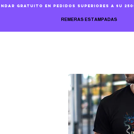
ándar gratuito en pedidos superiores a $U 250
REMERAS ESTAMPADAS