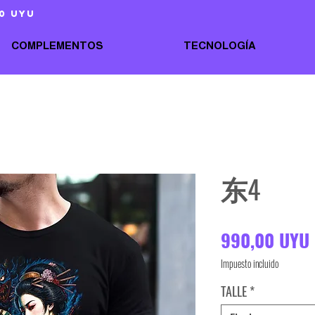
0 uyu
COMPLEMENTOS
TECNOLOGÍA
东4
990,00 UYU
Impuesto incluido
TALLE
*