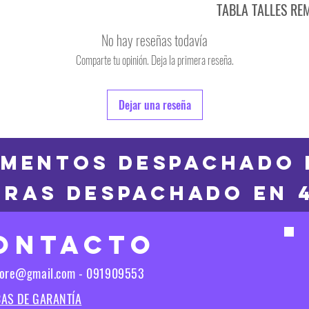
TABLA TALLES RE
TALLE
No hay reseñas todavía
S
Comparte tu opinión. Deja la primera reseña.
TALLE
M
6
Dejar una reseña
L
8
XL
10
MENTOS DESPACHADO 
2XL
RAS DESPACHADO en 
12
3XL
14
ONTACTO
16
Las medidas puedes t
tore@gmail.com - 091909553
Las medidas pueden t
CAS DE GARANTÍA