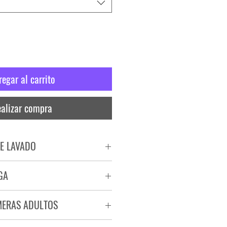
regar al carrito
alizar compra
E LAVADO
PADO
GA
RA
ega de 72 a 96 hs.
MERAS ADULTOS
a.