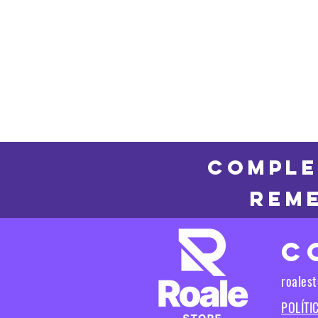
COMPLE
REME
C
roales
POLÍTI