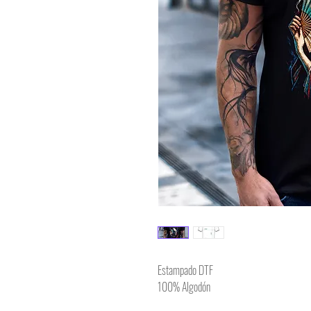
Estampado DTF
100% Algodón