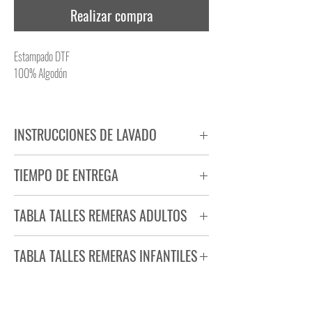
Realizar compra
Estampado DTF
100% Algodón
INSTRUCCIONES DE LAVADO
NO PLANCHAR ESTAMPADO
TIEMPO DE ENTREGA
NO UTILIZAR SECADORA
Tiempo estimado de entrega de 72 a 96 hs.
TABLA TALLES REMERAS ADULTOS
Producto bajo demanda.
TABLA TALLES REMERAS INFANTILES
TALLE
ANCHO
LARGO
S
44
71
TALLE
ANCHO
LARGO