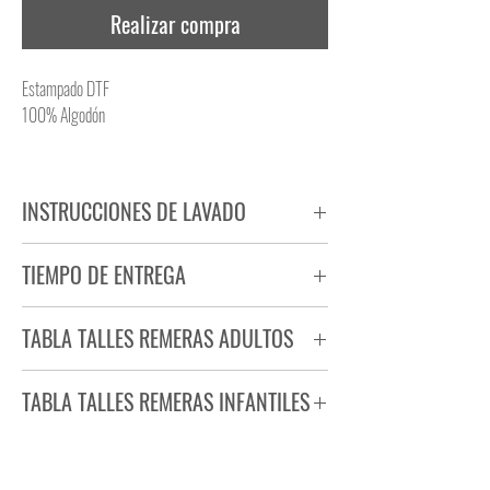
Realizar compra
Estampado DTF
100% Algodón
INSTRUCCIONES DE LAVADO
NO PLANCHAR ESTAMPADO
TIEMPO DE ENTREGA
NO UTILIZAR SECADORA
Tiempo estimado de entrega de 72 a 96 hs.
TABLA TALLES REMERAS ADULTOS
Producto bajo demanda.
TABLA TALLES REMERAS INFANTILES
TALLE
ANCHO
LARGO
S
44
71
TALLE
ANCHO
LARGO